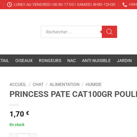
T
LUNDI AU VENDREDI 08:30-17:00 I SAMEDI 8H30-12H30
+596
Recherche
de
produits
TAIL
OISEAUX
RONGEURS
NAC
ANTI NUISIBLE
JARDIN
ACCUEIL
/
CHAT
/
ALIMENTATION
/
HUMIDE
PRINCESS PATE CAT100GR POUL
1,70
€
En stock
quantité de PRINCESS PATE CAT100GR POULET