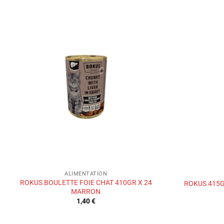
Ajouter
à la liste
de
souhaits
ALIMENTATION
ROKUS BOULETTE FOIE CHAT 410GR X 24
ROKUS 415G
MARRON
1,40
€