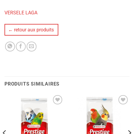
VERSELE LAGA
← retour aux produits
PRODUITS SIMILAIRES
Ajouter
Ajouter
à la liste
à la liste
de
de
souhaits
souhaits