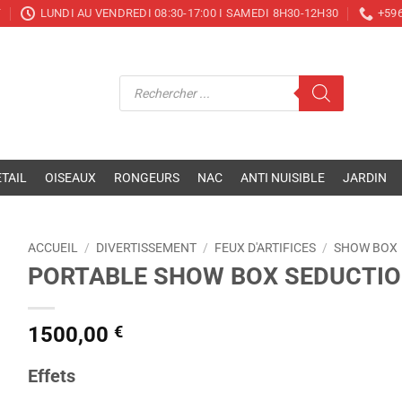
T
LUNDI AU VENDREDI 08:30-17:00 I SAMEDI 8H30-12H30
+596
Recherche
de
produits
TAIL
OISEAUX
RONGEURS
NAC
ANTI NUISIBLE
JARDIN
ACCUEIL
/
DIVERTISSEMENT
/
FEUX D'ARTIFICES
/
SHOW BOX
PORTABLE SHOW BOX SEDUCTION
1500,00
€
Effets