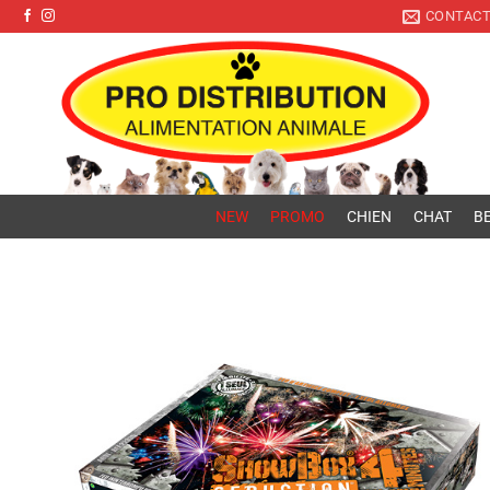
Pro Distribution
Passer
CONTAC
au
contenu
NEW
PROMO
CHIEN
CHAT
BE
Ajouter
à la liste
de
souhaits