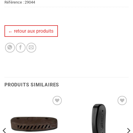
Référence :
29044
← retour aux produits
PRODUITS SIMILAIRES
Ajouter
Ajouter
à la liste
à la liste
de
de
souhaits
souhaits