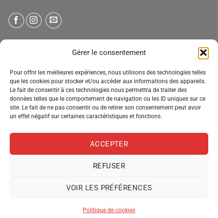
NEWSLETTER
Gérer le consentement
Pour offrir les meilleures expériences, nous utilisons des technologies telles
Tenez-vous informé des nouveautés, des offres spéciales
que les cookies pour stocker et/ou accéder aux informations des appareils.
Le fait de consentir à ces technologies nous permettra de traiter des
et des remises.
données telles que le comportement de navigation ou les ID uniques sur ce
site. Le fait de ne pas consentir ou de retirer son consentement peut avoir
un effet négatif sur certaines caractéristiques et fonctions.
ACCEPTER
REFUSER
VOIR LES PRÉFÉRENCES
MENTIONS LÉGALES
CONDITIONS GÉNÉRALES DE VENTE
POLITIQUE DE CONFIDENTIALITÉ
POLITIQUE DE COOKIES
Politique de cookies
Copyright 2026 ©
Pro Distribution