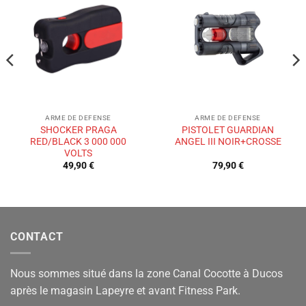
Ajouter
Ajouter
à la liste
à la liste
de
de
souhaits
souhaits
ARME DE DEFENSE
ARME DE DEFENSE
SHOCKER PRAGA
PISTOLET GUARDIAN
RED/BLACK 3 000 000
ANGEL III NOIR+CROSSE
VOLTS
49,90
€
79,90
€
CONTACT
Nous sommes situé dans la zone Canal Cocotte à Ducos
après le magasin Lapeyre et avant Fitness Park.