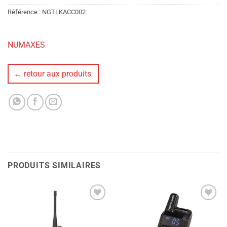
Référence :
NGTLKACC002
NUMAXES
← retour aux produits
PRODUITS SIMILAIRES
Ajouter
Ajouter
à la liste
à la liste
de
de