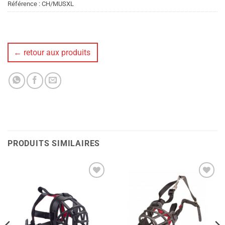
Référence :
CH/MUSXL
← retour aux produits
PRODUITS SIMILAIRES
Ajouter
Ajouter
à la liste
à la liste
de
de
souhaits
souhaits