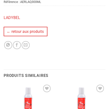
Référence :
AERLAQ300ML
LADYBEL
← retour aux produits
PRODUITS SIMILAIRES
Ajouter
Ajouter
à la liste
à la liste
de
de
souhaits
souhaits