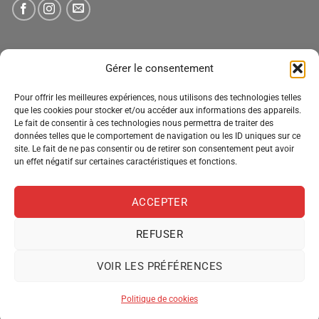
NEWSLETTER
Gérer le consentement
Tenez-vous informé des nouveautés, des offres spéciales
Pour offrir les meilleures expériences, nous utilisons des technologies telles
que les cookies pour stocker et/ou accéder aux informations des appareils.
et des remises.
Le fait de consentir à ces technologies nous permettra de traiter des
données telles que le comportement de navigation ou les ID uniques sur ce
site. Le fait de ne pas consentir ou de retirer son consentement peut avoir
un effet négatif sur certaines caractéristiques et fonctions.
ACCEPTER
REFUSER
MENTIONS LÉGALES
CONDITIONS GÉNÉRALES DE VENTE
VOIR LES PRÉFÉRENCES
POLITIQUE DE CONFIDENTIALITÉ
POLITIQUE DE COOKIES
Copyright 2026 ©
Pro Distribution
Politique de cookies