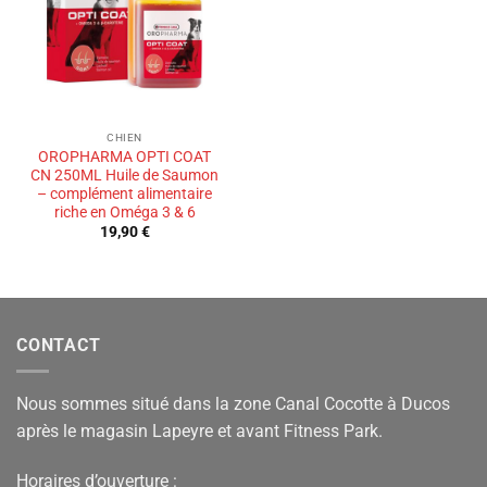
souhaits
CHIEN
OROPHARMA OPTI COAT
CN 250ML Huile de Saumon
– complément alimentaire
riche en Oméga 3 & 6
19,90
€
CONTACT
Nous sommes situé dans la zone Canal Cocotte à Ducos
après le magasin Lapeyre et avant Fitness Park.
Horaires d’ouverture :