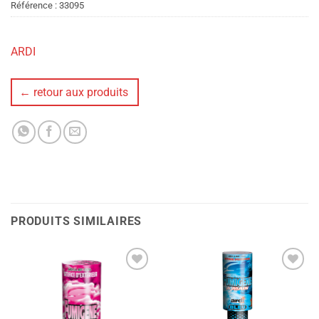
Référence :
33095
ARDI
← retour aux produits
PRODUITS SIMILAIRES
Ajouter
Ajouter
à la liste
à la liste
de
de
souhaits
souhaits