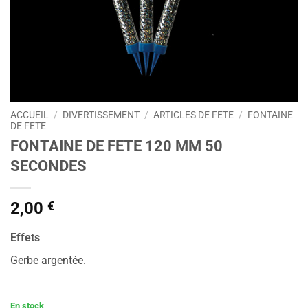
ACCUEIL
/
DIVERTISSEMENT
/
ARTICLES DE FETE
/
FONTAINE
DE FETE
FONTAINE DE FETE 120 MM 50
SECONDES
2,00
€
Effets
Gerbe argentée.
En stock