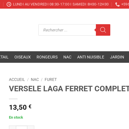
T
LUNDI AU VENDREDI 08:30-17:00 I SAMEDI 8H30-12H30
+596
Recherche
de
produits
TAIL
OISEAUX
RONGEURS
NAC
ANTI NUISIBLE
JARDIN
ACCUEIL
/
NAC
/
FURET
VERSELE LAGA FERRET COMPLET
13,50
€
En stock
quantité de VERSELE LAGA FERRET COMPLETE 750 GR