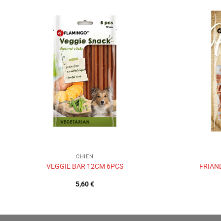
Ajouter
à la liste
de
souhaits
CHIEN
VEGGIE BAR 12CM 6PCS
FRIAN
5,60
€