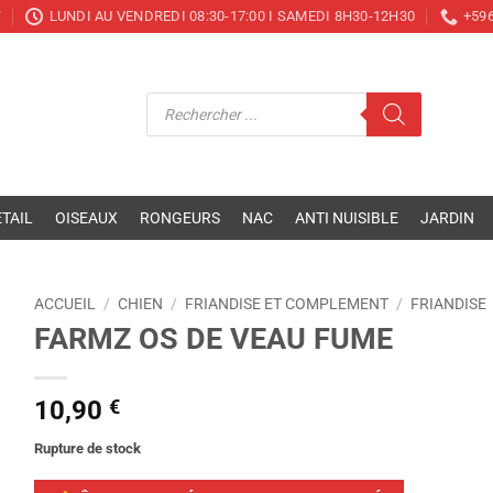
T
LUNDI AU VENDREDI 08:30-17:00 I SAMEDI 8H30-12H30
+596
Recherche
de
produits
TAIL
OISEAUX
RONGEURS
NAC
ANTI NUISIBLE
JARDIN
ACCUEIL
/
CHIEN
/
FRIANDISE ET COMPLEMENT
/
FRIANDISE
FARMZ OS DE VEAU FUME
10,90
€
Rupture de stock