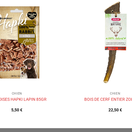
Ajouter
à la liste
de
souhaits
CHIEN
CHIEN
DISES HAPKI LAPIN 85GR
BOIS DE CERF ENTIER ZO
5,50
€
22,50
€