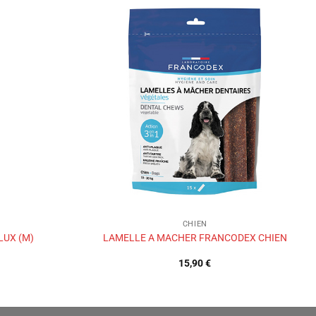
Ajouter
Ajouter
à la liste
à la liste
de
de
souhaits
souhaits
CHIEN
LUX (M)
LAMELLE A MACHER FRANCODEX CHIEN
15,90
€