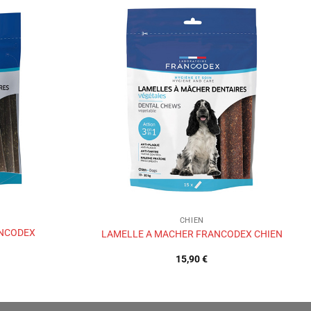
Ajouter
Ajouter
à la liste
à la liste
de
de
souhaits
souhaits
CHIEN
ANCODEX
LAMELLE A MACHER FRANCODEX CHIEN
15,90
€