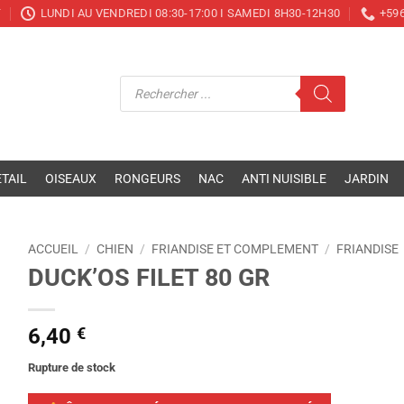
T
LUNDI AU VENDREDI 08:30-17:00 I SAMEDI 8H30-12H30
+596
Recherche
de
produits
TAIL
OISEAUX
RONGEURS
NAC
ANTI NUISIBLE
JARDIN
ACCUEIL
/
CHIEN
/
FRIANDISE ET COMPLEMENT
/
FRIANDISE
DUCK’OS FILET 80 GR
6,40
€
Rupture de stock