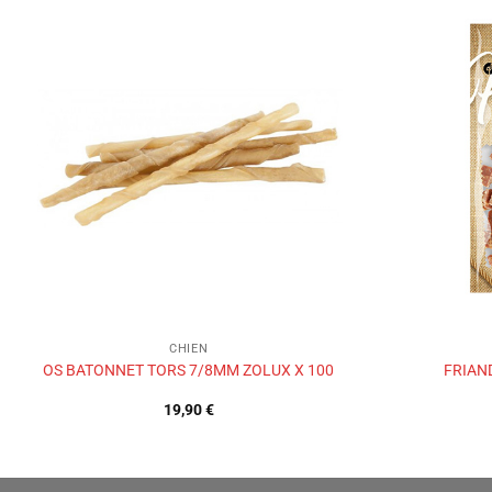
Ajouter
à la liste
de
souhaits
CHIEN
OS BATONNET TORS 7/8MM ZOLUX X 100
FRIAN
19,90
€