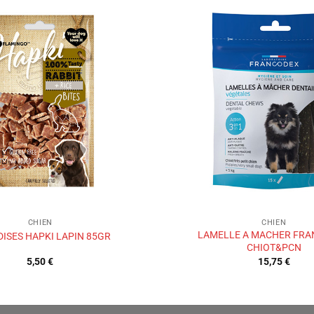
Ajouter
à la liste
de
souhaits
CHIEN
CHIEN
LAMELLE A MACHER FR
DISES HAPKI LAPIN 85GR
CHIOT&PCN
5,50
€
15,75
€