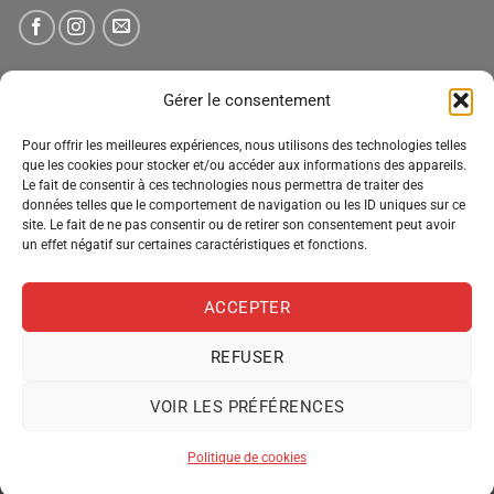
NEWSLETTER
Gérer le consentement
Pour offrir les meilleures expériences, nous utilisons des technologies telles
Tenez-vous informé des nouveautés, des offres spéciales
que les cookies pour stocker et/ou accéder aux informations des appareils.
Le fait de consentir à ces technologies nous permettra de traiter des
et des remises.
données telles que le comportement de navigation ou les ID uniques sur ce
site. Le fait de ne pas consentir ou de retirer son consentement peut avoir
un effet négatif sur certaines caractéristiques et fonctions.
ACCEPTER
REFUSER
VOIR LES PRÉFÉRENCES
MENTIONS LÉGALES
CONDITIONS GÉNÉRALES DE VENTE
POLITIQUE DE CONFIDENTIALITÉ
POLITIQUE DE COOKIES
Politique de cookies
Copyright 2026 ©
Pro Distribution