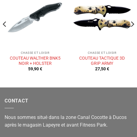
Ajouter
Ajouter
à la liste
à la liste
de
de
souhaits
souhaits
CHASSE ET LOISIR
CHASSE ET LOISIR
COUTEAU WALTHER BNK5
COUTEAU TACTIQUE 3D
NOIR + HOLSTER
GRIP ARMY
59,90
€
27,50
€
CONTACT
Nous sommes situé dans la zone Canal Cocotte à Ducos
après le magasin Lapeyre et avant Fitness Park.