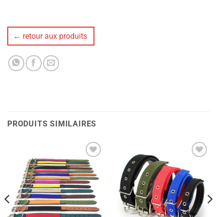
← retour aux produits
PRODUITS SIMILAIRES
Ajouter
Ajouter
à la liste
à la liste
de
de
souhaits
souhaits