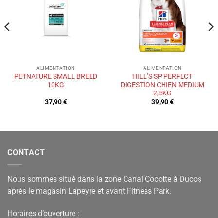
de
de
souhaits
souhaits
ALIMENTATION
ALIMENTATION
PETNATURE SMALL BREED
HILL’S SP PERFECT
10KG
DIGESTION CHIEN MEDIUM
2,5KG
37,90
€
39,90
€
CONTACT
Nous sommes situé dans la zone Canal Cocotte à Ducos
après le magasin Lapeyre et avant Fitness Park.
Horaires d’ouverture :