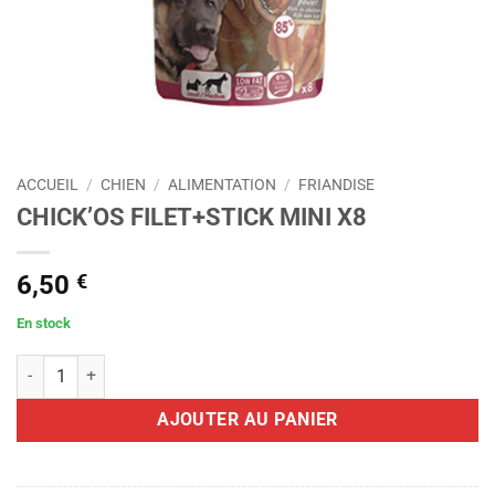
ACCUEIL
/
CHIEN
/
ALIMENTATION
/
FRIANDISE
CHICK’OS FILET+STICK MINI X8
6,50
€
En stock
quantité de CHICK'OS FILET+STICK MINI X8
AJOUTER AU PANIER