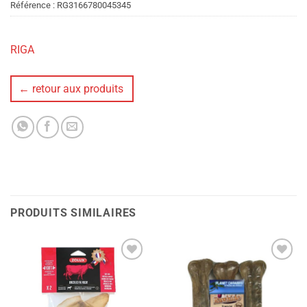
Référence :
RG3166780045345
RIGA
← retour aux produits
PRODUITS SIMILAIRES
Ajouter
Ajouter
à la liste
à la liste
de
de
souhaits
souhaits