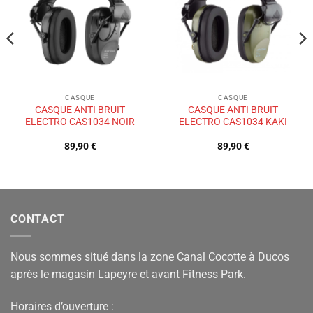
de
de
souhaits
souhaits
CASQUE
CASQUE
CASQUE ANTI BRUIT
CASQUE ANTI BRUIT
ELECTRO CAS1034 NOIR
ELECTRO CAS1034 KAKI
89,90
€
89,90
€
CONTACT
Nous sommes situé dans la zone Canal Cocotte à Ducos
après le magasin Lapeyre et avant Fitness Park.
Horaires d’ouverture :