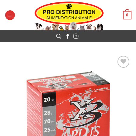
Pro Distribution
Passer
au
0
contenu
Ajouter
à la liste
de
souhaits