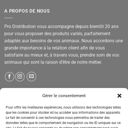
A PROPOS DE NOUS
Pro Distribution vous accompagne depuis bientôt 20 ans
pour vous proposer des produits variés, parfaitement
adaptés aux besoins de vos animaux. Nous accordons une
grande importance à la relation client afin de vous
satisfaire au mieux et, à travers vous, prendre soin de vos
animaux qui sont la raison d’être de notre métier.
NEWSLETTER
Gérer le consentement
Pour offrir les meilleures expériences, nous utilisons des technologies telles
Tenez-vous informé des nouveautés, des offres spéciales
que les cookies pour stocker et/ou accéder aux informations des appareils.
et des remises.
Le fait de consentir à ces technologies nous permettra de traiter des
données telles que le comportement de navigation ou les ID uniques sur ce