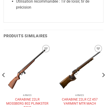
Utilisation recommandée : Tir de loisir, tir de
précision
PRODUITS SIMILAIRES
Ajouter
Ajouter
à la liste
à la liste
de
de
souhaits
souhaits
ARMES
ARMES
CARABINE 22LR
CARABINE 22LR CZ 457
MOSSBERG 802 PLINKSTER
VARMINT MTR MACH