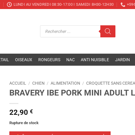
T
LUNDI AU VENDREDI 08:30-17:00 I SAMEDI 8H30-12H30
+596
Recherche
de
produits
TAIL
OISEAUX
RONGEURS
NAC
ANTI NUISIBLE
JARDIN
ACCUEIL
/
CHIEN
/
ALIMENTATION
/
CROQUETTE SANS CERE
BRAVERY IBE PORK MINI ADULT 
22,90
€
Rupture de stock