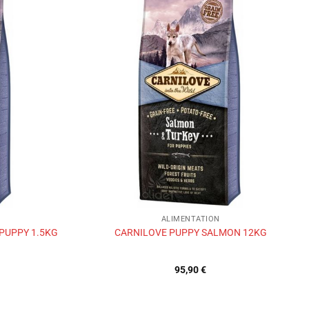
Ajouter
Ajouter
à la liste
à la liste
de
de
souhaits
souhaits
ALIMENTATION
PUPPY 1.5KG
CARNILOVE PUPPY SALMON 12KG
95,90
€