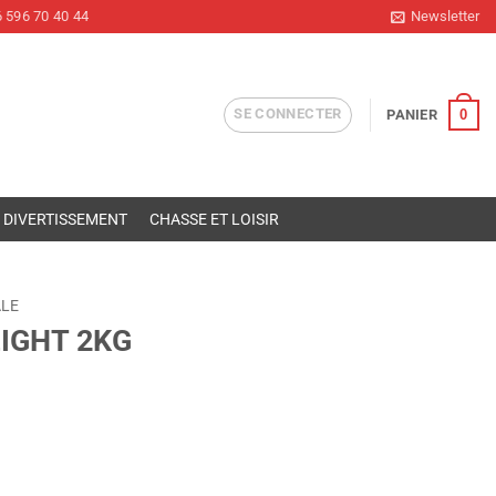
 596 70 40 44
Newsletter
SE CONNECTER
0
PANIER
DIVERTISSEMENT
CHASSE ET LOISIR
ALE
LIGHT 2KG