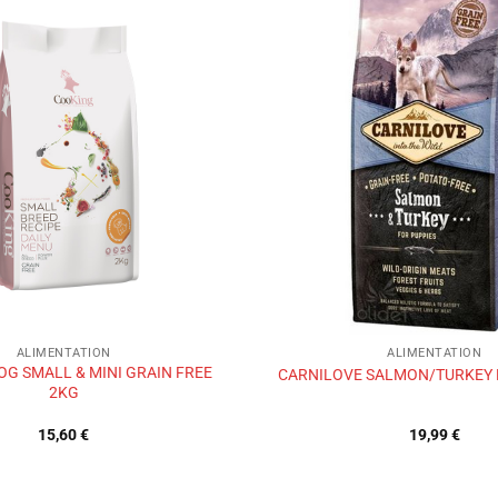
Ajouter
à la liste
de
souhaits
ALIMENTATION
ALIMENTATION
G SMALL & MINI GRAIN FREE
CARNILOVE SALMON/TURKEY 
2KG
15,60
€
19,99
€