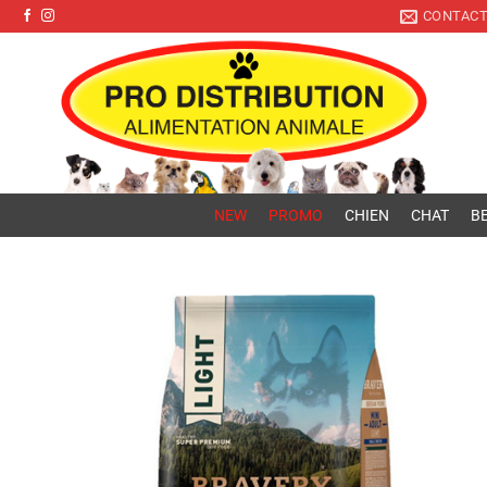
Pro Distribution
Passer
CONTAC
au
contenu
NEW
PROMO
CHIEN
CHAT
BE
Ajouter
à la liste
de
souhaits