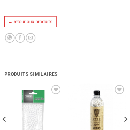
← retour aux produits
PRODUITS SIMILAIRES
Ajouter
Ajouter
à la liste
à la liste
de
de
souhaits
souhaits