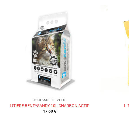
Ajouter
à la liste
de
souhaits
ACCESSOIRES VETO
LITIERE BENTYSANDY 10L CHARBON ACTIF
LI
17,60
€