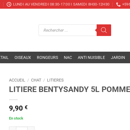
T
LUNDI AU VENDREDI 08:30-17:00 I SAMEDI 8H30-12H30
+596
Recherche
de
produits
TAIL
OISEAUX
RONGEURS
NAC
ANTI NUISIBLE
JARDIN
ACCUEIL
/
CHAT
/
LITIERES
LITIERE BENTYSANDY 5L POMME
9,90
€
En stock
quantité de LITIERE BENTYSANDY 5L POMME VERTE