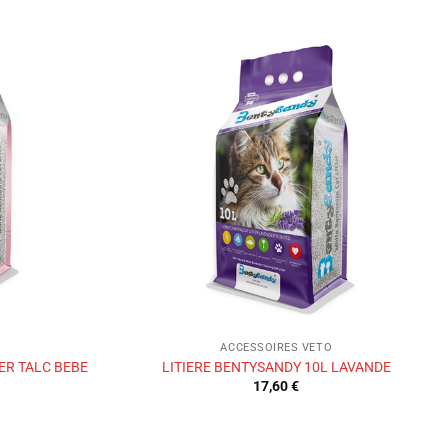
Ajouter
Ajouter
à la liste
à la liste
de
de
souhaits
souhaits
ACCESSOIRES VETO
ER TALC BEBE
LITIERE BENTYSANDY 10L LAVANDE
17,60
€