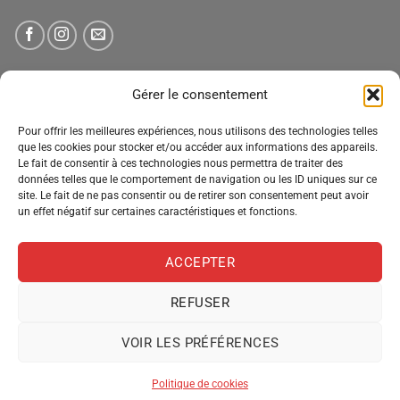
NEWSLETTER
Gérer le consentement
Pour offrir les meilleures expériences, nous utilisons des technologies telles
Tenez-vous informé des nouveautés, des offres spéciales
que les cookies pour stocker et/ou accéder aux informations des appareils.
Le fait de consentir à ces technologies nous permettra de traiter des
et des remises.
données telles que le comportement de navigation ou les ID uniques sur ce
site. Le fait de ne pas consentir ou de retirer son consentement peut avoir
un effet négatif sur certaines caractéristiques et fonctions.
ACCEPTER
REFUSER
VOIR LES PRÉFÉRENCES
MENTIONS LÉGALES
CONDITIONS GÉNÉRALES DE VENTE
POLITIQUE DE CONFIDENTIALITÉ
POLITIQUE DE COOKIES
Politique de cookies
Copyright 2026 ©
Pro Distribution