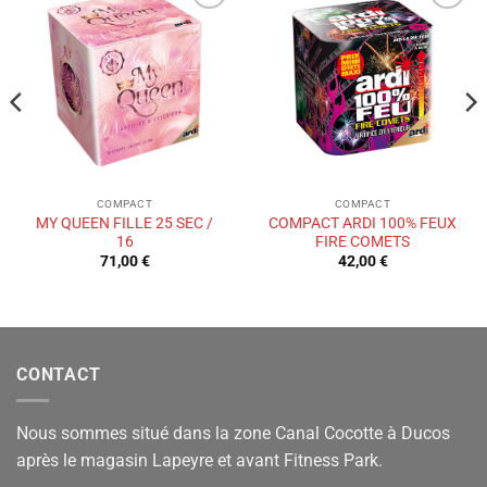
Ajouter
Ajouter
à la liste
à la liste
de
de
souhaits
souhaits
COMPACT
COMPACT
MY QUEEN FILLE 25 SEC /
COMPACT ARDI 100% FEUX
16
FIRE COMETS
71,00
€
42,00
€
CONTACT
Nous sommes situé dans la zone Canal Cocotte à Ducos
après le magasin Lapeyre et avant Fitness Park.