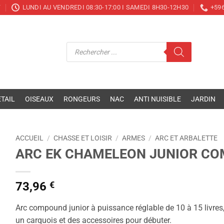
T
LUNDI AU VENDREDI 08:30-17:00 I SAMEDI 8H30-12H30
+596
Recherche
de
produits
TAIL
OISEAUX
RONGEURS
NAC
ANTI NUISIBLE
JARDIN
ACCUEIL
/
CHASSE ET LOISIR
/
ARMES
/
ARC ET ARBALETTE
ARC EK CHAMELEON JUNIOR C
73,96
€
Arc compound junior à puissance réglable de 10 à 15 livres, id
un carquois et des accessoires pour débuter.