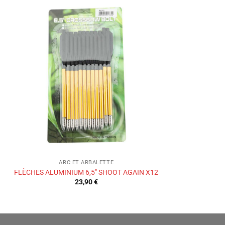
Ajouter
à la liste
de
souhaits
ARC ET ARBALETTE
FLÈCHES ALUMINIUM 6,5″ SHOOT AGAIN X12
23,90
€