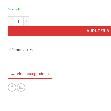
En stock
quantité de ARC EK CHAMELEON JUNIOR COMPOUND
AJOUTER AU
Référence :
21150
← retour aux produits