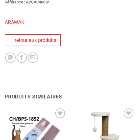
Référence :
AW/AC406W
ARAWAK
← retour aux produits
PRODUITS SIMILAIRES
Ajouter
Ajouter
à la liste
à la liste
de
de
souhaits
souhaits