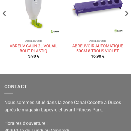
de
de
souhaits
souhaits
ABREUVOIR
ABREUVOIR
ABREUV GAUN 2L VOLAIL
ABREUVOIR AUTOMATIQUE
BOUT PLASTIQ
50CM 8 TROUS VIOLET
5,90
€
16,90
€
CONTACT
Nous sommes situé dans la zone Canal Cocotte à Ducos
après le magasin Lapeyre et avant Fitness Park.
Horaires d’ouverture :
8h30-17h du Lundi au Vendredi