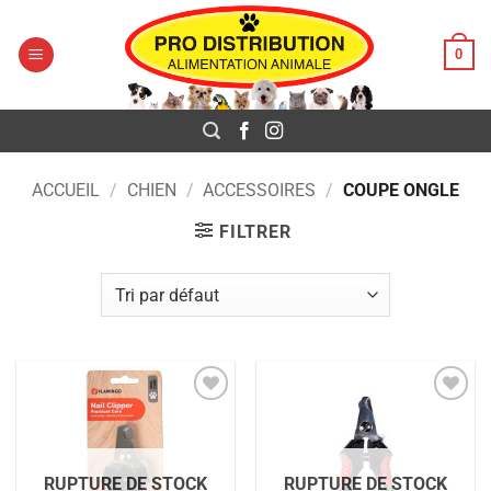
Pro Distribution
Passer
au
0
contenu
ACCUEIL
/
CHIEN
/
ACCESSOIRES
/
COUPE ONGLE
FILTRER
Ajouter
Ajouter
à la liste
à la liste
de
de
souhaits
souhaits
RUPTURE DE STOCK
RUPTURE DE STOCK