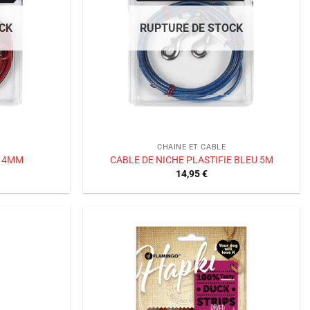
CK
RUPTURE DE STOCK
CHAINE ET CABLE
X 4MM
CABLE DE NICHE PLASTIFIE BLEU 5M
14,95
€
Ajouter
Ajouter
à la liste
à la liste
de
de
souhaits
souhaits