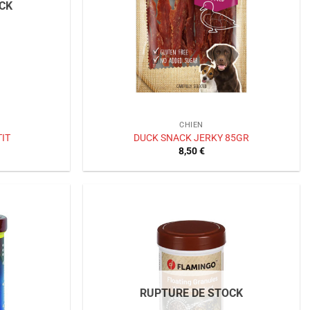
CK
CHIEN
IT
DUCK SNACK JERKY 85GR
8,50
€
Ajouter
Ajouter
à la liste
à la liste
de
de
souhaits
souhaits
RUPTURE DE STOCK