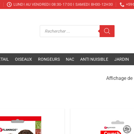
T
LUNDI AU VENDREDI 08:30-17:00 I SAMEDI 8H30-12H30
+596
Recherche
de
produits
TAIL
OISEAUX
RONGEURS
NAC
ANTI NUISIBLE
JARDIN
Affichage de 
Ajouter
à la liste
de