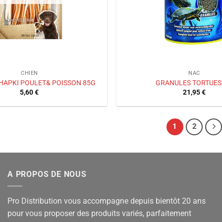
CHIEN
NAC
 HAPKI POULET& POISSON 85G
GRANULES TORTUES 
5,60
€
21,95
€
1
2
A PROPOS DE NOUS
Pro Distribution vous accompagne depuis bientôt 20 ans
pour vous proposer des produits variés, parfaitement