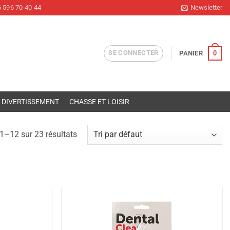
 596 70 40 44
Newsletter
SE CONNECTER
0
PANIER
DIVERTISSEMENT
CHASSE ET LOISIR
1–12 sur 23 résultats
Ajouter
Ajouter
à la liste
à la liste
de
de