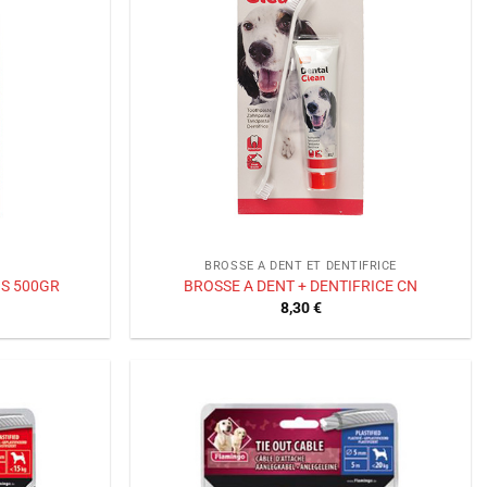
souhaits
souhaits
BROSSE A DENT ET DENTIFRICE
OS 500GR
BROSSE A DENT + DENTIFRICE CN
8,30
€
Ajouter
Ajouter
à la liste
à la liste
de
de
souhaits
souhaits