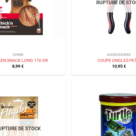
RUPTURE DE STO
CHIEN
ACCESSOIRES
KEN SNACK LONG 170 GR
COUPE ONGLES PET
8,99
€
10,95
€
Ajouter
à la liste
de
souhaits
UPTURE DE STOCK