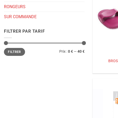
RONGEURS
SUR COMMANDE
FILTRER PAR TARIF
Prix
Prix
Prix :
0 €
—
40 €
FILTRER
min
max
BROS