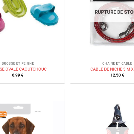
RUPTURE DE STO
BROSSE ET PEIGNE
CHAINE ET CABLE
SE OVALE CAOUTCHOUC
CABLE DE NICHE 3 M 
6,99
€
12,50
€
Ajouter
à la liste
de
souhaits