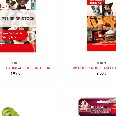
souhaits
UPTURE DE STOCK
CHIEN
CHIEN
OULET AGNEAU POISSON 150GR
BISCUITS CRUNCH MAXI 
4,99
€
8,50
€
Ajouter
à la liste
de
souhaits