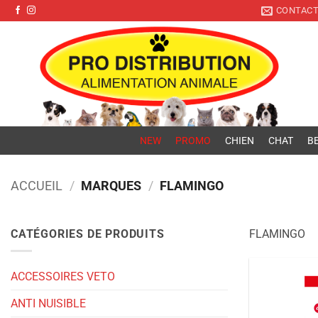
Pro Distribution
Passer
CONTAC
au
contenu
NEW
PROMO
CHIEN
CHAT
BE
ACCUEIL
/
MARQUES
/
FLAMINGO
CATÉGORIES DE PRODUITS
FLAMINGO
ACCESSOIRES VETO
ANTI NUISIBLE