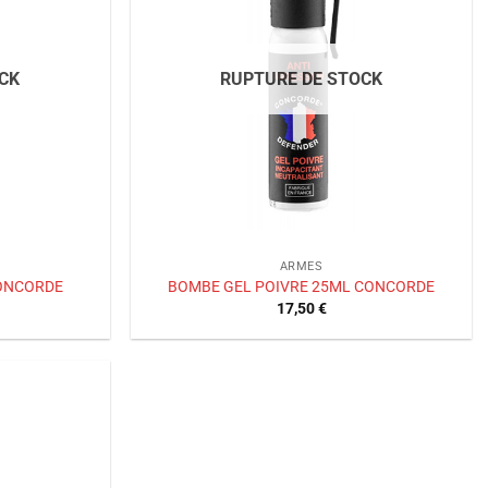
souhaits
souhaits
CK
RUPTURE DE STOCK
ARMES
CONCORDE
BOMBE GEL POIVRE 25ML CONCORDE
17,50
€
Ajouter
à la liste
de
souhaits