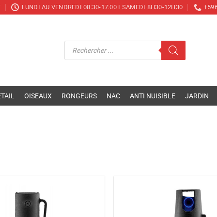
T
LUNDI AU VENDREDI 08:30-17:00 I SAMEDI 8H30-12H30
+596
Recherche
de
produits
TAIL
OISEAUX
RONGEURS
NAC
ANTI NUISIBLE
JARDIN
Ajouter
à la liste
de