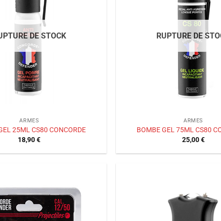
souhaits
UPTURE DE STOCK
RUPTURE DE STO
ARMES
ARMES
GEL 25ML CS80 CONCORDE
BOMBE GEL 75ML CS80 
18,90
€
25,00
€
Ajouter
à la liste
de
souhaits