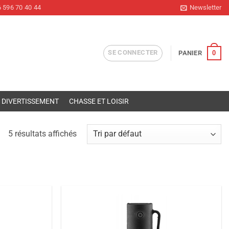
 596 70 40 44
Newsletter
SE CONNECTER
0
PANIER
DIVERTISSEMENT
CHASSE ET LOISIR
5 résultats affichés
Ajouter
Ajouter
à la liste
à la liste
de
de