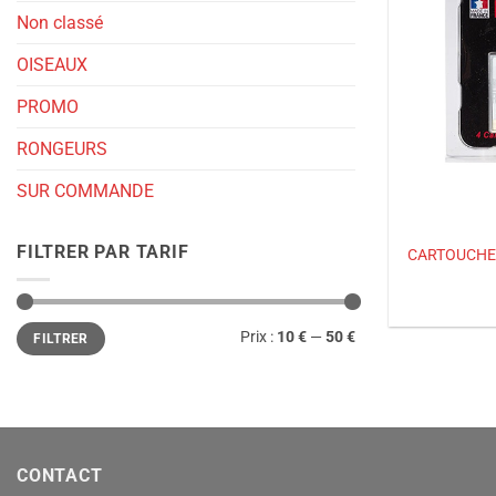
Non classé
OISEAUX
PROMO
RONGEURS
SUR COMMANDE
FILTRER PAR TARIF
CARTOUCHE
Prix
Prix
Prix :
10 €
—
50 €
FILTRER
min
max
CONTACT