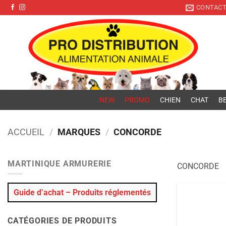
Pro Distribution
Passer
CONTAC
au
contenu
NEW
PROMO
CHIEN
CHAT
BE
ACCUEIL
/
MARQUES
/
CONCORDE
MARTINIQUE ARMURERIE
CONCORDE
Guide d’achat – Produits réglementés
CATÉGORIES DE PRODUITS